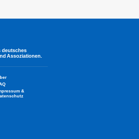
s deutsches
nd Assoziationen.
ber
AQ
mpressum &
atenschutz