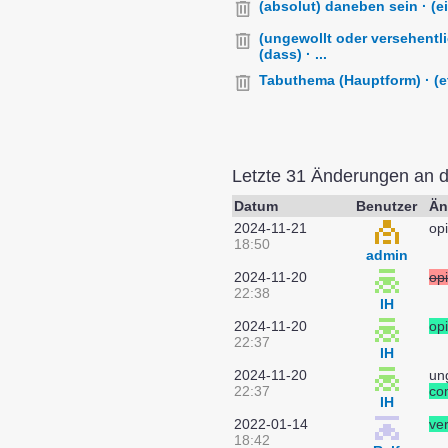
(absolut) daneben sein · (ei
(ungewollt oder versehentli
(dass) · ...
Tabuthema (Hauptform) · (et
Letzte 31 Änderungen an 
Datum
Benutzer
Än
2024-11-21
op
18:50
admin
2024-11-20
op
22:38
IH
2024-11-20
op
22:37
IH
2024-11-20
un
22:37
co
IH
2022-01-14
ver
18:42