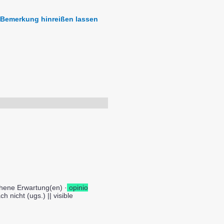
er Bemerkung hinreißen lassen
chene Erwartung(en) ·
opinio
h nicht (ugs.) || visible