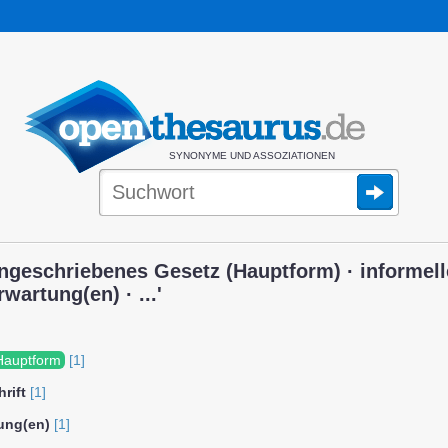
SYNONYME UND ASSOZIATIONEN
ngeschriebenes Gesetz (Hauptform) · informell
artung(en) · ...'
Hauptform
[1]
rift
[1]
ung(en)
[1]