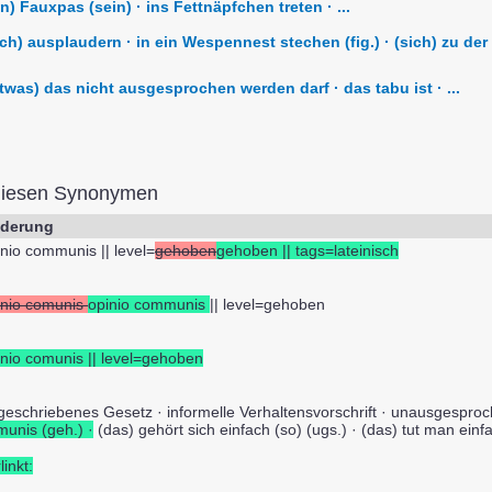
n) Fauxpas (sein) · ins Fettnäpfchen treten · ...
ch) ausplaudern · in ein Wespennest stechen (fig.) · (sich) zu d
was) das nicht ausgesprochen werden darf · das tabu ist · ...
diesen Synonymen
derung
inio communis || level=
gehoben
gehoben || tags=lateinisch
inio comunis
opinio communis
|| level=gehoben
inio comunis || level=gehoben
geschriebenes Gesetz · informelle Verhaltensvorschrift · unausgespro
munis (geh.) ·
(das) gehört sich einfach (so) (ugs.) · (das) tut man einfac
linkt: