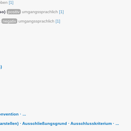
oben
[1]
so)
positiv
umgangssprachlich
[1]
t
negativ
umgangssprachlich
[1]
)
nvention · ...
arstellen) · Ausschließungsgrund · Ausschlusskriterium · ...