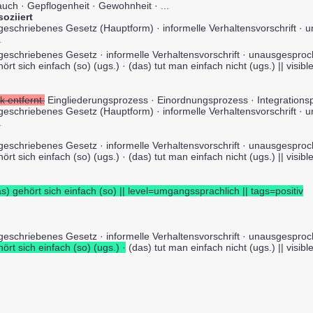
auch · Gepflogenheit · Gewohnheit · ...
soziiert
geschriebenes Gesetz (Hauptform) · informelle Verhaltensvorschrift ·
.
geschriebenes Gesetz · informelle Verhaltensvorschrift · unausgesproc
ört sich einfach (so) (ugs.) · (das) tut man einfach nicht (ugs.) || visibl
k entfernt:
Eingliederungsprozess · Einordnungsprozess · Integrationsp
geschriebenes Gesetz (Hauptform) · informelle Verhaltensvorschrift ·
.
geschriebenes Gesetz · informelle Verhaltensvorschrift · unausgesproc
ört sich einfach (so) (ugs.) · (das) tut man einfach nicht (ugs.) || visibl
s) gehört sich einfach (so) || level=umgangssprachlich || tags=positiv
geschriebenes Gesetz · informelle Verhaltensvorschrift · unausgespro
ört sich einfach (so) (ugs.) ·
(das) tut man einfach nicht (ugs.) || visibl