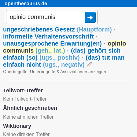
openthesaurus.de
ungeschriebenes Gesetz
(
Hauptform
)
·
informelle Verhaltensvorschrift
·
unausgesprochene Erwartung(en)
·
opinio
communis
(
geh.
,
lat.
)
·
(das) gehört sich
einfach (so)
(
ugs.
,
positiv
)
·
(das) tut man
einfach nicht
(
ugs.
,
negativ
)
Oberbegriffe, Unterbegriffe & Assoziationen anzeigen
Teilwort-Treffer
Kein Teilwort-Treffer
Ähnlich geschrieben
Keine ähnlichen Treffer
Wiktionary
Keine direkten Treffer