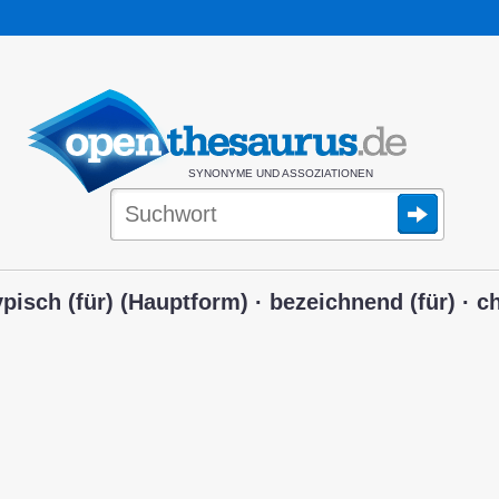
SYNONYME UND ASSOZIATIONEN
isch (für) (Hauptform) · bezeichnend (für) · ch