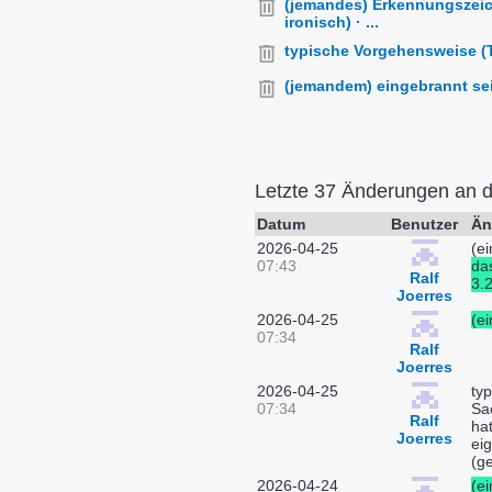
(jemandes) Erkennungszeich
ironisch) · ...
typische Vorgehensweise (Tat
(jemandem) eingebrannt sein 
Letzte 37 Änderungen an 
Datum
Benutzer
Än
2026-04-25
(e
07:43
da
Ralf
3.
Joerres
2026-04-25
(e
07:34
Ralf
Joerres
2026-04-25
typ
07:34
Sac
Ralf
ha
Joerres
ei
(g
2026-04-24
(e