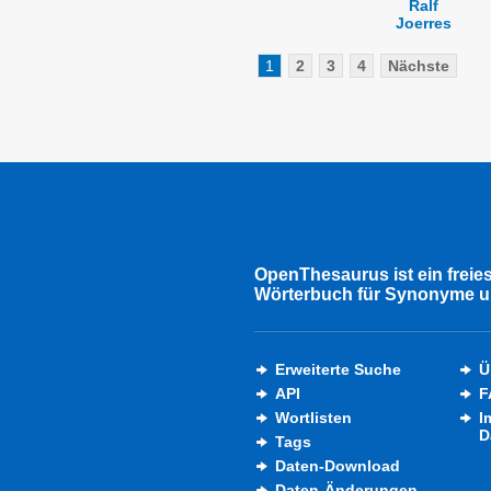
Ralf
Joerres
1
2
3
4
Nächste
OpenThesaurus ist ein freie
Wörterbuch für Synonyme u
Erweiterte Suche
Ü
API
F
Wortlisten
I
D
Tags
Daten-Download
Daten-Änderungen