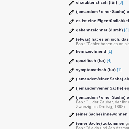
charakteristisch (für)
[3]
(jemandem / einer Sache) e
es ist eine Eigentümlichkeit
gekennzeichnet (durch)
[3]
(etwas) hat es an sich, da
Bsp.: "Fehler haben es an si
kennzeichnend
[1]
spezifisch (für)
[4]
symptomatisch (für)
[1]
(jemandem/einer Sache) ei
(jemandem/einer Sache) ei
(jemandem / einer Sache) 
Bsp.: "... der Zauber, der ih
Zwanzig bis Dreißig, 1898)
(einer Sache) innewohnen
(einer Sache) zukommen
g
Bsp.: "Aleida und Jan Assman