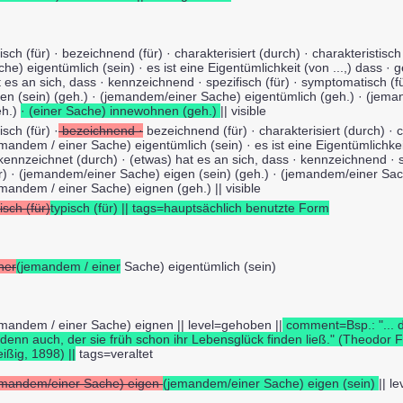
isch (für) · bezeichnend (für) · charakterisiert (durch) · charakteristisc
he) eigentümlich (sein) · es ist eine Eigentümlichkeit (von ...,) dass ·
t es an sich, dass · kennzeichnend · spezifisch (für) · symptomatisch (
gen (sein) (geh.) · (jemandem/einer Sache) eigentümlich (geh.) · (jem
eh.)
· (einer Sache) innewohnen (geh.)
|| visible
isch (für) ·
bezeichnend ·
bezeichnend (für) · charakterisiert (durch) · ch
mandem / einer Sache) eigentümlich (sein) · es ist eine Eigentümlichkeit
kennzeichnet (durch) · (etwas) hat es an sich, dass · kennzeichnend · s
ür) · (jemandem/einer Sache) eigen (sein) (geh.) · (jemandem/einer Sac
mandem / einer Sache) eignen (geh.) || visible
isch (für)
typisch (für) || tags=hauptsächlich benutzte Form
ner
(jemandem / einer
Sache) eigentümlich (sein)
emandem / einer Sache) eignen || level=gehoben ||
comment=Bsp.: "... d
 denn auch, der sie früh schon ihr Lebensglück finden ließ." (Theodor 
ißig, 1898) ||
tags=veraltet
emandem/einer Sache) eigen
(jemandem/einer Sache) eigen (sein)
|| l