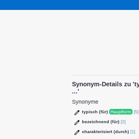
Synonym-Details zu 'typ
...'
Synonyme
typisch (für)
Hauptform
[5]
bezeichnend (für)
[2]
charakterisiert (durch)
[1]