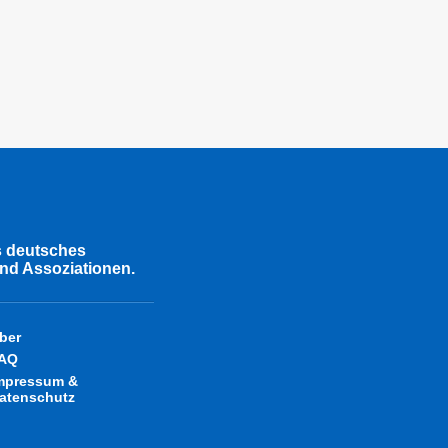
s deutsches
nd Assoziationen.
ber
AQ
mpressum &
atenschutz