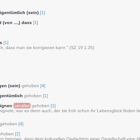
igentümlich (sein)
[1]
 (von ...,) dass
[1]
ss
[1]
ch, dass man sie korrigieren kann." (SZ 19.1.25)
gen (sein)
gehoben
[4]
gentümlich
gehoben
[1]
eignen
veraltet
gehoben
[1]
r eignete, war es denn auch, der sie früh schon ihr Lebensglück finden 
gehoben
[4]
ehoben
[2]
n betonen, dass dem kulturellen Gedächtnis einer Gesellschaft eine ide