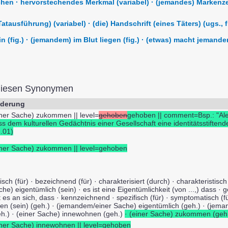
en · hervorstechendes Merkmal (variabel) · (jemandes) Markenzei
ausführung) (variabel) · (die) Handschrift (eines Täters) (ugs., f
(fig.) · (jemandem) im Blut liegen (fig.) · (etwas) macht jemanden 
diesen Synonymen
derung
iner Sache) zukommen || level=
gehoben
gehoben || comment=Bsp.: "Al
ss dem kulturellen Gedächtnis einer Gesellschaft eine identitätsstifte
2.01)
iner Sache) zukommen || level=gehoben
isch (für) · bezeichnend (für) · charakterisiert (durch) · charakteristisc
he) eigentümlich (sein) · es ist eine Eigentümlichkeit (von ...,) dass ·
t es an sich, dass · kennzeichnend · spezifisch (für) · symptomatisch (
gen (sein) (geh.) · (jemandem/einer Sache) eigentümlich (geh.) · (jem
eh.) · (einer Sache) innewohnen (geh.)
· (einer Sache) zukommen (geh
iner Sache) innewohnen || level=gehoben