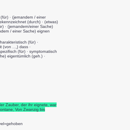
h (für) · (jemandem / einer
 gekennzeichnet (durch) · (etwas)
für) · (jemandem/einer Sache)
andem / einer Sache) eignen
arakteristisch (für) ·
 (von ...,) dass ·
pezifisch (für) · symptomatisch
he) eigentümlich (geh.) ·
er Zauber, der ihr eignete, war
Fontane, Von Zwanzig bis
evel=gehoben