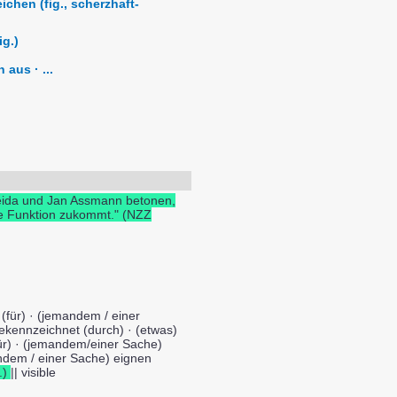
chen (fig., scherzhaft-
ig.)
aus · ...
eida und Jan Assmann betonen,
nde Funktion zukommt." (NZZ
h (für) · (jemandem / einer
 gekennzeichnet (durch) · (etwas)
für) · (jemandem/einer Sache)
andem / einer Sache) eignen
.)
|| visible