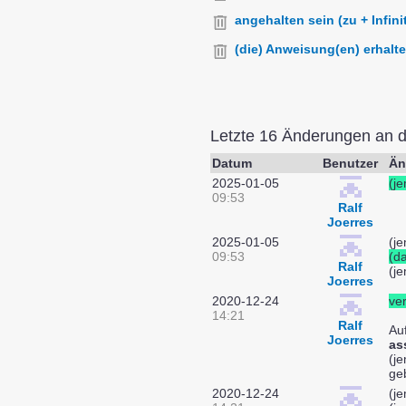
angehalten sein (zu + Infinit
(die) Anweisung(en) erhalte
Letzte 16 Änderungen an 
Datum
Benutzer
Än
2025-01-05
(j
09:53
Ralf
Joerres
2025-01-05
(j
09:53
(da
Ralf
(je
Joerres
2020-12-24
ver
14:21
Ralf
Auf
Joerres
as
(j
geb
2020-12-24
(j