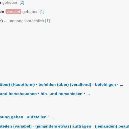
n
gehoben
[2]
ßen
veraltet
gehoben
[1]
 ...
umgangssprachlich
[1]
ber) (Hauptform) · befehlen (über) (veraltend) · befehligen · ...
nd herscheuchen · hin- und herschicken · ...
ung geben · aufstellen · ...
teilen (variabel) · (jemandem etwas) auftragen · (jemanden) beauftr