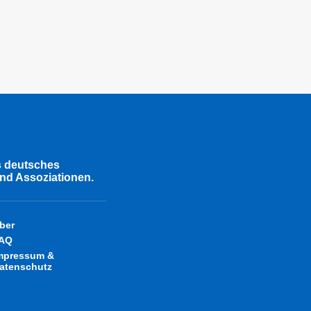
s deutsches
nd Assoziationen.
ber
AQ
mpressum &
atenschutz