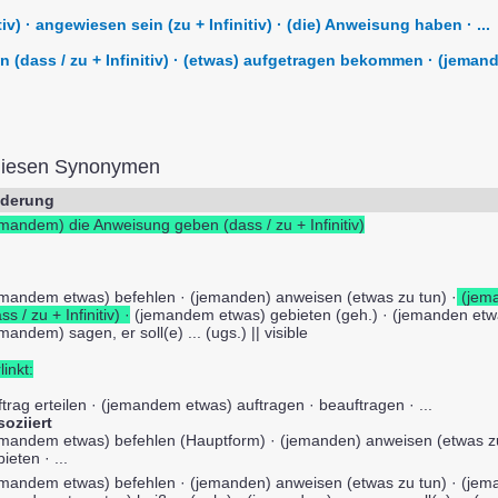
iv) · angewiesen sein (zu + Infinitiv) · (die) Anweisung haben · ...
n (dass / zu + Infinitiv) · (etwas) aufgetragen bekommen · (jeman
diesen Synonymen
derung
emandem) die Anweisung geben (dass / zu + Infinitiv)
emandem etwas) befehlen · (jemanden) anweisen (etwas zu tun) ·
(jema
ss / zu + Infinitiv) ·
(jemandem etwas) gebieten (geh.) · (jemanden etwa
mandem) sagen, er soll(e) ... (ugs.) || visible
linkt:
trag erteilen · (jemandem etwas) auftragen · beauftragen · ...
soziiert
emandem etwas) befehlen (Hauptform) · (jemanden) anweisen (etwas z
ieten · ...
emandem etwas) befehlen · (jemanden) anweisen (etwas zu tun) · (jem