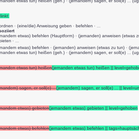
manden etwas tun) heißen (geh.) · (jemandem) sagen, er soll(e) ... (ugs.
linkt:
ordnen · (eine/die) Anweisung geben · befehlen · ...
soziiert
emandem etwas) befehlen (Hauptform) · (jemanden) anweisen (etwas z
ieten · ...
emandem etwas) befehlen · (jemanden) anweisen (etwas zu tun) · (jem
manden etwas tun) heißen (geh.) · (jemandem) sagen, er soll(e) ... (ugs.
emanden etwas tun) heißen
(jemanden etwas tun) heißen || level=gehobe
mandem) sagen, er soll(e) ...
(jemandem) sagen, er soll(e) ... || level
emandem etwas) gebieten
(jemandem etwas) gebieten || level=gehoben
emandem etwas) befehlen
(jemandem etwas) befehlen || tags=hauptsäc