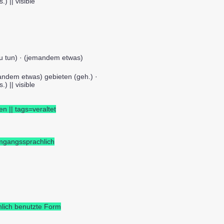
) || visible
u tun) · (jemandem etwas)
andem etwas) gebieten (geh.) ·
) || visible
n || tags=veraltet
=umgangssprachlich
hlich benutzte Form