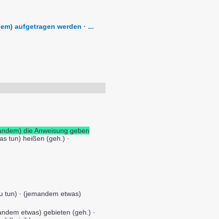
dem) aufgetragen werden · ...
ndem) die Anweisung geben
s tun) heißen (geh.) ·
u tun) · (jemandem etwas)
andem etwas) gebieten (geh.) ·