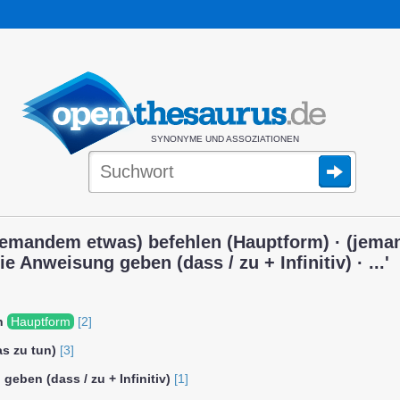
SYNONYME UND ASSOZIATIONEN
jemandem etwas) befehlen (Hauptform) · (jema
e Anweisung geben (dass / zu + Infinitiv) · ...'
n
Hauptform
[2]
s zu tun)
[3]
eben (dass / zu + Infinitiv)
[1]