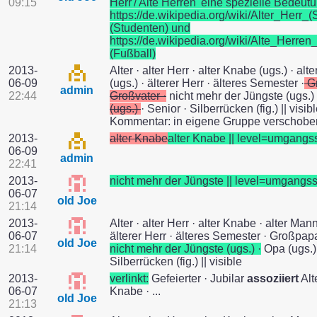
09:15
Herr'/'Alte Herren' eine spezielle Bedeut
https://de.wikipedia.org/wiki/Alter_Herr
(Studenten) und
https://de.wikipedia.org/wiki/Alte_Herr
(Fußball)
2013-
Alter · alter Herr · alter Knabe (ugs.) · al
06-09
(ugs.) · älterer Herr · älteres Semester ·
Gr
admin
22:44
Großvater ·
nicht mehr der Jüngste (ugs.)
(ugs.)
· Senior · Silberrücken (fig.) || visib
Kommentar: in eigene Gruppe verschobe
2013-
alter Knabe
alter Knabe || level=umgangs
06-09
admin
22:41
2013-
nicht mehr der Jüngste || level=umgangs
06-07
old Joe
21:14
2013-
Alter · alter Herr · alter Knabe · alter Mann
06-07
älterer Herr · älteres Semester · Großpapa
old Joe
21:14
nicht mehr der Jüngste (ugs.) ·
Opa (ugs.) 
Silberrücken (fig.) || visible
2013-
verlinkt:
Gefeierter · Jubilar
assoziiert
Alte
06-07
Knabe · ...
old Joe
21:13