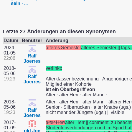
sein · ...
Letzte 27 Änderungen an diesen Synonymen
Datum
Benutzer
Änderung
2024-
älteres Semester
älteres Semester || tags
01-05
Ralf
22:06
Joerres
2018-
verlinkt:
05-06
Ralf
19:23
Alterklassenbezeichnung · Angehöriger ei
Joerres
Mitglied einer Kohorte
ist ein Oberbegriff von
Alter · alter Herr · alter Mann · ...
2018-
Alter · alter Herr · alter Mann · älterer Her
05-06
Senior · Silberrücken · alter Knabe (ugs.) 
Ralf
19:23
nicht mehr der Jüngste (ugs.) || visible
Joerres
2017-
alter Herr
alter Herr || comment=zu beacht
01-09
Studentenverbindungen und im Sport hat d
old Joe