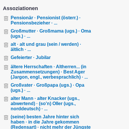
Assoziationen
Pensionär · Pensionist (österr.) ·
Pensionsbezieher · ...
Großmutter · Großmama (ugs.) · Oma
(ugs.) · ...
alt · alt und grau (sein / werden) ·
ältlich · ...
Gefeierter · Jubilar
ältere Herrschaften · Altherren... (in
Zusammensetzungen) · Best Ager
(Jargon, engl., werbesprachlich) · ...
Großvater · Großpapa (ugs.) · Opa
(ugs.) · ...
alter Mann · alter Knacker (ugs.,
abwertend) · (so'n) Oller (ugs.,
norddeutsch) · ...
(seine) besten Jahre hinter sich
haben · in die Jahre gekommen
(Redensart) · nicht mehr der Jüngste