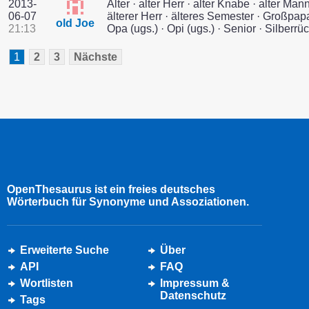
2013-
Alter · alter Herr · alter Knabe · alter Mann
06-07
älterer Herr · älteres Semester · Großpapa
old Joe
21:13
Opa (ugs.) · Opi (ugs.) · Senior · Silberrück
1
2
3
Nächste
OpenThesaurus ist ein freies deutsches
Wörterbuch für Synonyme und Assoziationen.
Erweiterte Suche
Über
API
FAQ
Wortlisten
Impressum &
Datenschutz
Tags