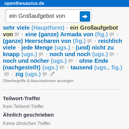
openthesaurus.de
sehr viele
(
Hauptform
)
·
ein Großaufgebot
von
·
eine (ganze) Armada von
(
fig.
)
·
(ganze) Heerscharen von
(
fig.
)
·
reichlich
viele
·
jede Menge
(
ugs.
)
·
(und) nicht zu
knapp
(
ugs.
)
·
noch und noch
(
ugs.
)
·
noch und nöcher
(
ugs.
)
·
ohne Ende
(nachgestellt)
(
ugs.
)
·
tausend
(
ugs.
,
fig.
)
·
zig
(
ugs.
)
Oberbegriffe & Assoziationen anzeigen
Teilwort-Treffer
Kein Teilwort-Treffer
Ähnlich geschrieben
Keine ähnlichen Treffer