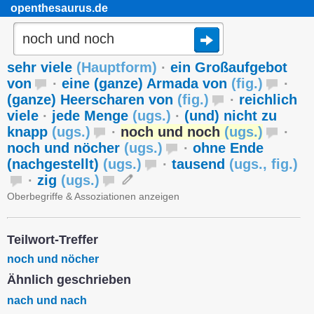
openthesaurus.de
sehr viele
(
Hauptform
)
·
ein Großaufgebot
von
·
eine (ganze) Armada von
(
fig.
)
·
(ganze) Heerscharen von
(
fig.
)
·
reichlich
viele
·
jede Menge
(
ugs.
)
·
(und) nicht zu
knapp
(
ugs.
)
·
noch und noch
(
ugs.
)
·
noch und nöcher
(
ugs.
)
·
ohne Ende
(nachgestellt)
(
ugs.
)
·
tausend
(
ugs.
,
fig.
)
·
zig
(
ugs.
)
Oberbegriffe & Assoziationen anzeigen
Teilwort-Treffer
noch und nöcher
Ähnlich geschrieben
nach und nach