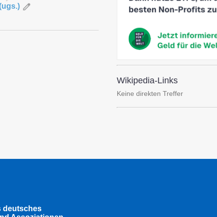
(
ugs.
)
Wikipedia-Links
Keine direkten Treffer
s deutsches