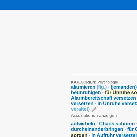
KATEGORIEN:
Psychologie
alarmieren
(
fig.
)
·
(jemanden)
beunruhigen
·
für Unruhe so
Alarmbereitschaft versetzen
versetzen
·
in Unruhe verset
veraltet
)
Assoziationen anzeigen
aufwirbeln
·
Chaos schüren
durcheinanderbringen
·
für
sorgen
·
in Aufruhr versetze