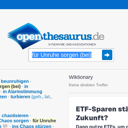
SYNONYME UND ASSOZIATIONEN
Wiktionary
 beunruhigen
·
Keine direkten Treffer
rgen (bei)
·
in
·
in Alarmstimmung
zen
·
turbieren
(
geh.
,
lat.
,
·
chaotisieren
·
 Chaos sorgen
·
für Unruhe
n
·
ins Chaos stürzen
·