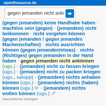
openthesaurus.de
(gegen jemanden) keine Handhabe haben
·
machtlos sein (gegen)
·
(jemandem) nicht
beikommen
·
nicht vorgehen können
(gegen jemanden / gegen jemandes
Machenschaften)
·
nichts ausrichten
können (gegen jemanden/etwas)
·
nichts
(Richtiges) gegen jemanden in der Hand
haben
·
gegen jemanden nicht ankönnen
(
ugs.
)
·
(jemanden) nicht zu fassen kriegen
(
ugs.
)
·
(jemanden) nicht zu packen kriegen
(
ugs.
,
salopp
)
·
(jemandem) nichts anhaben
können
(
ugs.
)
·
(jemandem) nichts (haben)
können
(
ugs.
)
·
(jemandem) nichts
wollen können
(
ugs.
)
Assoziationen anzeigen