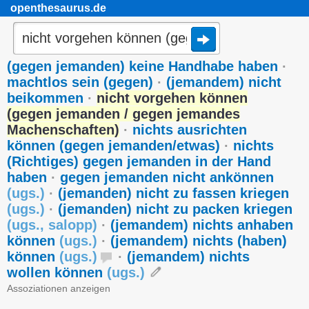
openthesaurus.de
(gegen jemanden) keine Handhabe haben
·
machtlos sein (gegen)
·
(jemandem) nicht
beikommen
·
nicht vorgehen können
(gegen jemanden / gegen jemandes
Machenschaften)
·
nichts ausrichten
können (gegen jemanden/etwas)
·
nichts
(Richtiges) gegen jemanden in der Hand
haben
·
gegen jemanden nicht ankönnen
(
ugs.
)
·
(jemanden) nicht zu fassen kriegen
(
ugs.
)
·
(jemanden) nicht zu packen kriegen
(
ugs.
,
salopp
)
·
(jemandem) nichts anhaben
können
(
ugs.
)
·
(jemandem) nichts (haben)
können
(
ugs.
)
·
(jemandem) nichts
wollen können
(
ugs.
)
Assoziationen anzeigen