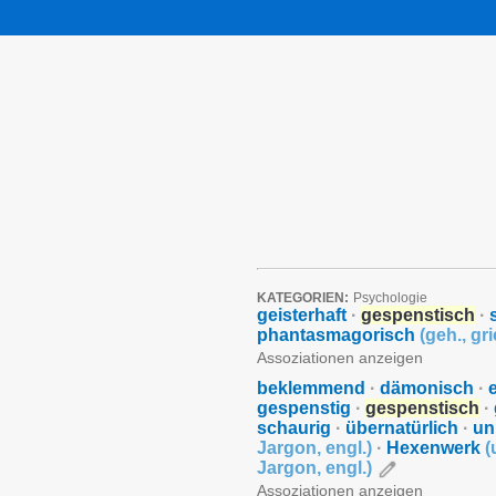
KATEGORIEN:
Psychologie
geisterhaft
·
gespenstisch
·
phantasmagorisch
(
geh.
,
gr
Assoziationen anzeigen
beklemmend
·
dämonisch
·
gespenstig
·
gespenstisch
·
schaurig
·
übernatürlich
·
un
Jargon
,
engl.
)
·
Hexenwerk
(
Jargon
,
engl.
)
Assoziationen anzeigen