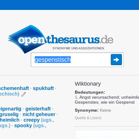
SYNONYME UND ASSOZIATIONEN
Wiktionary
schemenhaft
·
spukhaft
·
Bedeutungen:
iechisch
)
1.
Angst verursachend; unheimlic
Gespenstes, wie ein Gespenst
eigenartig
·
geisterhaft
·
Synonyme:
Keine
gruselig
·
nicht geheuer
·
Quelle & Lizenz
heimlich
·
creepy
(
ugs.
,
ugs.
)
·
spooky
(
ugs.
,