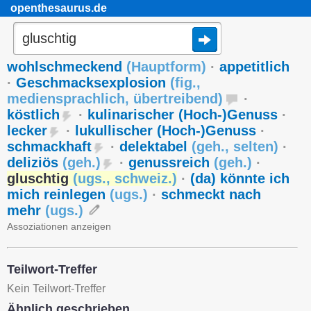
openthesaurus.de
wohlschmeckend
(
Hauptform
)
·
appetitlich
·
Geschmacksexplosion
(
fig.
,
mediensprachlich
,
übertreibend
)
·
köstlich
·
kulinarischer (Hoch-)Genuss
·
lecker
·
lukullischer (Hoch-)Genuss
·
schmackhaft
·
delektabel
(
geh.
,
selten
)
·
deliziös
(
geh.
)
·
genussreich
(
geh.
)
·
gluschtig
(
ugs.
,
schweiz.
)
·
(da) könnte ich
mich reinlegen
(
ugs.
)
·
schmeckt nach
mehr
(
ugs.
)
Assoziationen anzeigen
Teilwort-Treffer
Kein Teilwort-Treffer
Ähnlich geschrieben