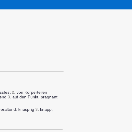
issfest
2.
von Körperteilen
ehend
3.
auf den Punkt, prägnant
 veraltend: knusprig
3.
knapp,