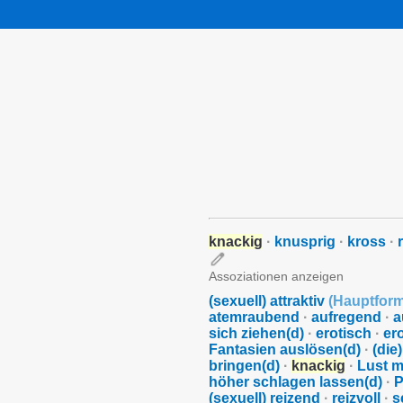
knackig
·
knusprig
·
kross
·
Assoziationen anzeigen
(sexuell) attraktiv
(
Hauptfor
atemraubend
·
aufregend
·
a
sich ziehen(d)
·
erotisch
·
er
Fantasien auslösen(d)
·
(die
bringen(d)
·
knackig
·
Lust m
höher schlagen lassen(d)
·
P
(sexuell) reizend
·
reizvoll
·
s