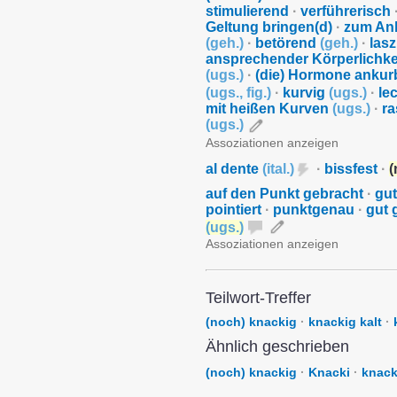
stimulierend
·
verführerisch
Geltung bringen(d)
·
zum An
(
geh.
)
·
betörend
(
geh.
)
·
las
ansprechender Körperlichke
(
ugs.
)
·
(die) Hormone ankur
(
ugs.
,
fig.
)
·
kurvig
(
ugs.
)
·
le
mit heißen Kurven
(
ugs.
)
·
ra
(
ugs.
)
Assoziationen anzeigen
al dente
(
ital.
)
·
bissfest
·
(
auf den Punkt gebracht
·
gu
pointiert
·
punktgenau
·
gut 
(
ugs.
)
Assoziationen anzeigen
Teilwort-Treffer
(noch) knackig
·
knackig kalt
·
Ähnlich geschrieben
(noch) knackig
·
Knacki
·
knac