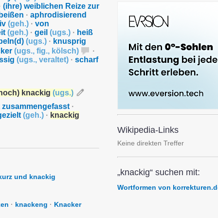
·
(ihre) weiblichen Reize zur
beißen
·
aphrodisierend
ziv
(
geh.
)
·
von
it
(
geh.
)
·
geil
(
ugs.
)
·
heiß
beln(d)
(
ugs.
)
·
knusprig
cker
(
ugs.
,
fig.
,
kölsch
)
·
ssig
(
ugs.
,
veraltet
)
·
scharf
noch) knackig
(
ugs.
)
t zusammengefasst
·
gezielt
(
geh.
)
·
knackig
Wikipedia-Links
Keine direkten Treffer
„knackig“ suchen mit:
kurz und knackig
Wortformen von korrekturen.d
ken
·
knackeng
·
Knacker