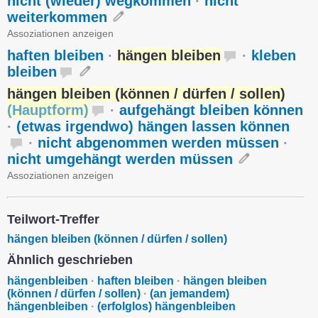
nicht (wieder) wegkommen
·
nicht
weiterkommen
Assoziationen anzeigen
haften bleiben
·
hängen bleiben
·
kleben
bleiben
hängen bleiben (können / dürfen / sollen)
(
Hauptform
)
·
aufgehängt bleiben können
·
(etwas irgendwo) hängen lassen können
·
nicht abgenommen werden müssen
·
nicht umgehängt werden müssen
Assoziationen anzeigen
Teilwort-Treffer
hängen bleiben (können / dürfen / sollen)
Ähnlich geschrieben
hängenbleiben
·
haften bleiben
·
hängen bleiben
(können / dürfen / sollen)
·
(an jemandem)
hängenbleiben
·
(erfolglos) hängenbleiben