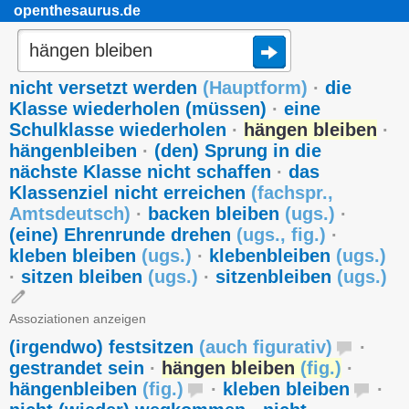
openthesaurus.de
nicht versetzt werden
(
Hauptform
)
·
die
Klasse wiederholen (müssen)
·
eine
Schulklasse wiederholen
·
hängen bleiben
·
hängenbleiben
·
(den) Sprung in die
nächste Klasse nicht schaffen
·
das
Klassenziel nicht erreichen
(
fachspr.
,
Amtsdeutsch
)
·
backen bleiben
(
ugs.
)
·
(eine) Ehrenrunde drehen
(
ugs.
,
fig.
)
·
kleben bleiben
(
ugs.
)
·
klebenbleiben
(
ugs.
)
·
sitzen bleiben
(
ugs.
)
·
sitzenbleiben
(
ugs.
)
Assoziationen anzeigen
(irgendwo) festsitzen
(
auch figurativ
)
·
gestrandet sein
·
hängen bleiben
(
fig.
)
·
hängenbleiben
(
fig.
)
·
kleben bleiben
·