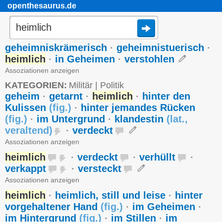
openthesaurus.de
geheimniskrämerisch
·
geheimnistuerisch
·
heimlich
·
in Geheimen
·
verstohlen
Assoziationen anzeigen
KATEGORIEN:
Militär
|
Politik
geheim
·
getarnt
·
heimlich
·
hinter den
Kulissen
(
fig.
)
·
hinter jemandes Rücken
(
fig.
)
·
im Untergrund
·
klandestin
(
lat.
,
veraltend
)
·
verdeckt
Assoziationen anzeigen
heimlich
·
verdeckt
·
verhüllt
·
verkappt
·
versteckt
Assoziationen anzeigen
heimlich
·
heimlich, still und leise
·
hinter
vorgehaltener Hand
(
fig.
)
·
im Geheimen
·
im Hintergrund
(
fig.
)
·
im Stillen
·
im