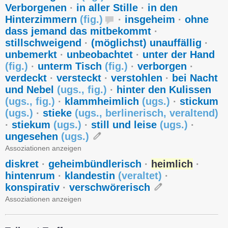
Verborgenen
·
in aller Stille
·
in den
Hinterzimmern
(
fig.
)
·
insgeheim
·
ohne
dass jemand das mitbekommt
·
stillschweigend
·
(möglichst) unauffällig
·
unbemerkt
·
unbeobachtet
·
unter der Hand
(
fig.
)
·
unterm Tisch
(
fig.
)
·
verborgen
·
verdeckt
·
versteckt
·
verstohlen
·
bei Nacht
und Nebel
(
ugs.
,
fig.
)
·
hinter den Kulissen
(
ugs.
,
fig.
)
·
klammheimlich
(
ugs.
)
·
stickum
(
ugs.
)
·
stieke
(
ugs.
,
berlinerisch
,
veraltend
)
·
stiekum
(
ugs.
)
·
still und leise
(
ugs.
)
·
ungesehen
(
ugs.
)
Assoziationen anzeigen
diskret
·
geheimbündlerisch
·
heimlich
·
hintenrum
·
klandestin
(
veraltet
)
·
konspirativ
·
verschwörerisch
Assoziationen anzeigen