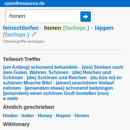
openthesaurus.de
feinschleifen
·
honen
(
fachspr.
)
·
läppen
(
fachspr.
)
Oberbegriffe anzeigen
Teilwort-Treffer
(am Anfang) schonend behandeln
·
(das) Streben nach
dem Guten, Wahren, Schönen
·
(die) Reichen und
Schönen
·
(die) Schönen und Reichen
·
(du büs mi) en
schönen Musche Blix!
·
(einen) unschönen Verlauf
nehmen
·
(jemandem etwas) schonend beibringen
·
(jemandem) einen schönen Gruß bestellen (von)
mehr
Ähnlich geschrieben
Hoden
·
holen
·
Honey
·
Hopen
·
Hosen
Wiktionary