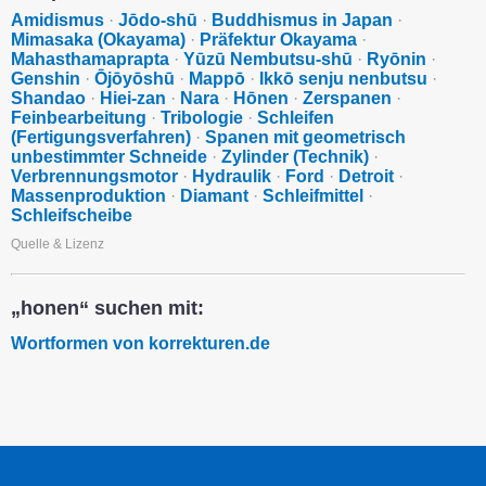
Amidismus
·
Jōdo-shū
·
Buddhismus in Japan
·
Mimasaka (Okayama)
·
Präfektur Okayama
·
Mahasthamaprapta
·
Yūzū Nembutsu-shū
·
Ryōnin
·
Genshin
·
Ōjōyōshū
·
Mappō
·
Ikkō senju nenbutsu
·
Shandao
·
Hiei-zan
·
Nara
·
Hōnen
·
Zerspanen
·
Feinbearbeitung
·
Tribologie
·
Schleifen
(Fertigungsverfahren)
·
Spanen mit geometrisch
unbestimmter Schneide
·
Zylinder (Technik)
·
Verbrennungsmotor
·
Hydraulik
·
Ford
·
Detroit
·
Massenproduktion
·
Diamant
·
Schleifmittel
·
Schleifscheibe
Quelle & Lizenz
„honen“ suchen mit:
Wortformen von korrekturen.de