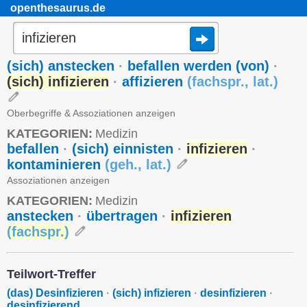
openthesaurus.de
(sich) anstecken
·
befallen werden (von)
·
(sich) infizieren
·
affizieren
(
fachspr.
,
lat.
)
Oberbegriffe & Assoziationen anzeigen
KATEGORIEN:
Medizin
befallen
·
(sich) einnisten
·
infizieren
·
kontaminieren
(
geh.
,
lat.
)
Assoziationen anzeigen
KATEGORIEN:
Medizin
anstecken
·
übertragen
·
infizieren
(
fachspr.
)
Teilwort-Treffer
(das) Desinfizieren
·
(sich) infizieren
·
desinfizieren
·
desinfizierend