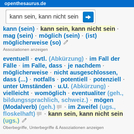
openthesaurus.de
kann (sein)
·
kann sein, kann nicht sein
·
mag (sein)
·
möglich (sein)
·
(ist)
möglicherweise (so)
Assoziationen anzeigen
eventuell
·
evtl.
(
Abkürzung
)
·
im Fall der
Fälle
·
im Falle, dass
·
je nachdem
·
möglicherweise
·
nicht ausgeschlossen,
dass (...)
·
notfalls
·
potentiell
·
potenziell
·
unter Umständen
·
u.U.
(
Abkürzung
)
·
vielleicht
·
womöglich
·
eventualiter
(
geh.
,
bildungssprachlich
,
schweiz.
)
·
mögen
(Modalverb)
(
geh.
)
·
im Zweifel
(
ugs.
,
floskelhaft
)
·
kann sein, kann nicht sein
(
ugs.
)
Oberbegriffe, Unterbegriffe & Assoziationen anzeigen