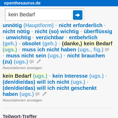
openthesaurus.de
unnötig
(
Hauptform
)
·
nicht erforderlich
·
nicht nötig
·
nicht (so) wichtig
·
überflüssig
·
unwichtig
·
verzichtbar
·
entbehrlich
(
geh.
)
·
obsolet
(
geh.
)
·
(danke,) kein Bedarf
(
ugs.
)
·
muss ich nicht haben
(
ugs.
,
fig.
)
·
muss nicht sein
(
ugs.
)
·
nicht brauchen
(zu)
(
ugs.
)
Assoziationen anzeigen
kein Bedarf
(
ugs.
)
·
kein Interesse
(
ugs.
)
·
(den/die/das) will ich nicht
(
ugs.
)
·
(den/die/das) will ich nicht geschenkt
haben
(
ugs.
)
Assoziationen anzeigen
Teilwort-Treffer