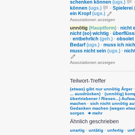
schenken können
(
ugs.
)
können
(
ugs.
)
·
Spielerei
ein Kropf
(
ugs.
)
Assoziationen anzeigen
unnötig
(
Hauptform
)
·
nicht 
nicht (so) wichtig
·
überflüss
·
entbehrlich
(
geh.
)
·
obsolet
Bedarf
(
ugs.
)
·
muss ich nic
muss nicht sein
(
ugs.
)
·
nich
Assoziationen anzeigen
Teilwort-Treffer
(etwas) gibt nur unnötig Ärger
·
... ausdrücken)
·
(unnötig) komp
übertriebener / Riesen...) Aufw
machen
·
sich nicht unnötig au
Gedanken machen (wegen etwa
sorgen
mehr
Ähnlich geschrieben
unartig
·
untätig
·
unfertig
·
unf