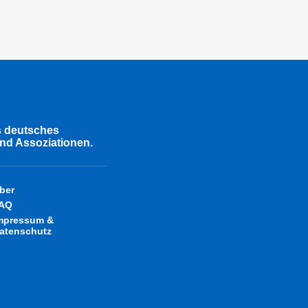
s deutsches
nd Assoziationen.
ber
AQ
mpressum &
atenschutz