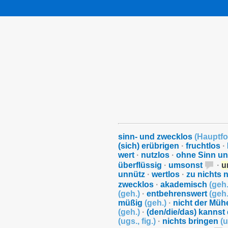
sinn- und zwecklos
(
Hauptf
(sich) erübrigen
·
fruchtlos
·
wert
·
nutzlos
·
ohne Sinn u
überflüssig
·
umsonst
·
u
unnütz
·
wertlos
·
zu nichts 
zwecklos
·
akademisch
(
geh
(
geh.
)
·
entbehrenswert
(
geh
müßig
(
geh.
)
·
nicht der Müh
(
geh.
)
·
(den/die/das) kannst 
(
ugs.
,
fig.
)
·
nichts bringen
(
u