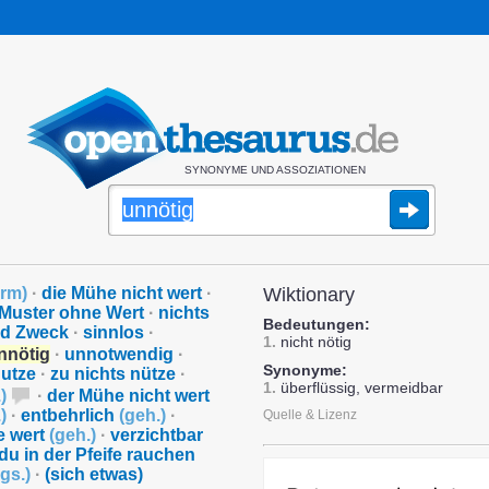
SYNONYME UND ASSOZIATIONEN
orm
)
·
die Mühe nicht wert
·
Wiktionary
Muster ohne Wert
·
nichts
Bedeutungen:
nd Zweck
·
sinnlos
·
1.
nicht nötig
nnötig
·
unnotwendig
·
Synonyme:
nutze
·
zu nichts nütze
·
1.
überflüssig, vermeidbar
.
)
·
der Mühe nicht wert
.
)
·
entbehrlich
(
geh.
)
·
Quelle & Lizenz
e wert
(
geh.
)
·
verzichtbar
du in der Pfeife rauchen
gs.
)
·
(sich etwas)