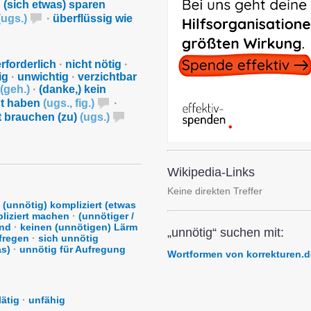
·
(sich etwas) sparen
(
ugs.
)
·
überflüssig wie
erforderlich
·
nicht nötig
·
ig
·
unwichtig
·
verzichtbar
(
geh.
)
·
(danke,) kein
ht haben
(
ugs.
,
fig.
)
·
t brauchen (zu)
(
ugs.
)
Wikipedia-Links
Keine direkten Treffer
(unnötig) kompliziert (etwas
liziert machen
·
(unnötiger /
and
·
keinen (unnötigen) Lärm
„unnötig“ suchen mit:
fregen
·
sich unnötig
s)
·
unnötig für Aufregung
Wortformen von korrekturen.d
lätig
·
unfähig