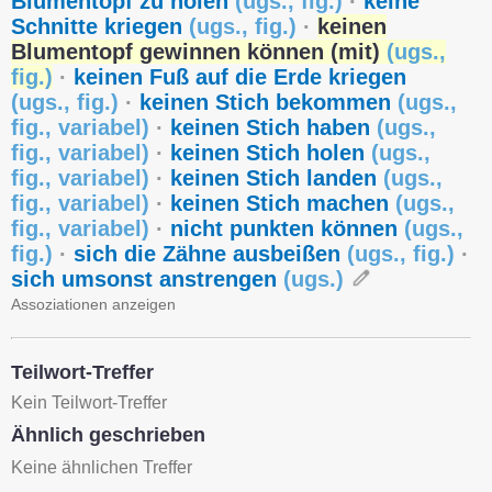
Blumentopf zu holen
(
ugs.
,
fig.
)
·
keine
Schnitte kriegen
(
ugs.
,
fig.
)
·
keinen
Blumentopf gewinnen können (mit)
(
ugs.
,
fig.
)
·
keinen Fuß auf die Erde kriegen
(
ugs.
,
fig.
)
·
keinen Stich bekommen
(
ugs.
,
fig.
,
variabel
)
·
keinen Stich haben
(
ugs.
,
fig.
,
variabel
)
·
keinen Stich holen
(
ugs.
,
fig.
,
variabel
)
·
keinen Stich landen
(
ugs.
,
fig.
,
variabel
)
·
keinen Stich machen
(
ugs.
,
fig.
,
variabel
)
·
nicht punkten können
(
ugs.
,
fig.
)
·
sich die Zähne ausbeißen
(
ugs.
,
fig.
)
·
sich umsonst anstrengen
(
ugs.
)
Assoziationen anzeigen
Teilwort-Treffer
Kein Teilwort-Treffer
Ähnlich geschrieben
Keine ähnlichen Treffer