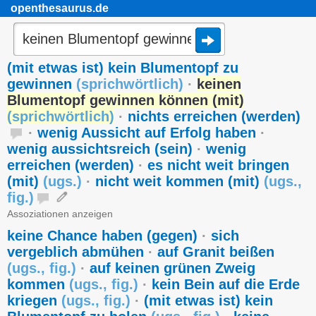
openthesaurus.de
(mit etwas ist) kein Blumentopf zu
gewinnen
(
sprichwörtlich
)
·
keinen
Blumentopf gewinnen können (mit)
(
sprichwörtlich
)
·
nichts erreichen (werden)
·
wenig Aussicht auf Erfolg haben
·
wenig aussichtsreich (sein)
·
wenig
erreichen (werden)
·
es nicht weit bringen
(mit)
(
ugs.
)
·
nicht weit kommen (mit)
(
ugs.
,
fig.
)
Assoziationen anzeigen
keine Chance haben (gegen)
·
sich
vergeblich abmühen
·
auf Granit beißen
(
ugs.
,
fig.
)
·
auf keinen grünen Zweig
kommen
(
ugs.
,
fig.
)
·
kein Bein auf die Erde
kriegen
(
ugs.
,
fig.
)
·
(mit etwas ist) kein