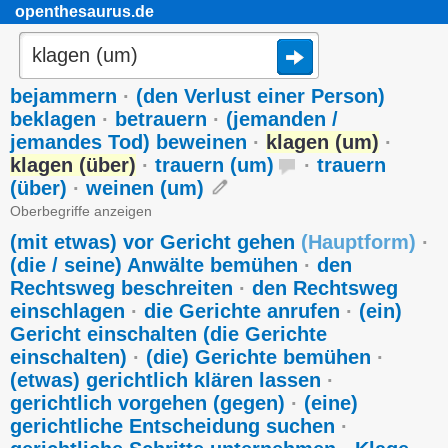
openthesaurus.de
bejammern
·
(den Verlust einer Person)
beklagen
·
betrauern
·
(jemanden /
jemandes Tod) beweinen
·
klagen (um)
·
klagen (über)
·
trauern (um)
·
trauern
(über)
·
weinen (um)
Oberbegriffe anzeigen
(mit etwas) vor Gericht gehen
(
Hauptform
)
·
(die / seine) Anwälte bemühen
·
den
Rechtsweg beschreiten
·
den Rechtsweg
einschlagen
·
die Gerichte anrufen
·
(ein)
Gericht einschalten (die Gerichte
einschalten)
·
(die) Gerichte bemühen
·
(etwas) gerichtlich klären lassen
·
gerichtlich vorgehen (gegen)
·
(eine)
gerichtliche Entscheidung suchen
·