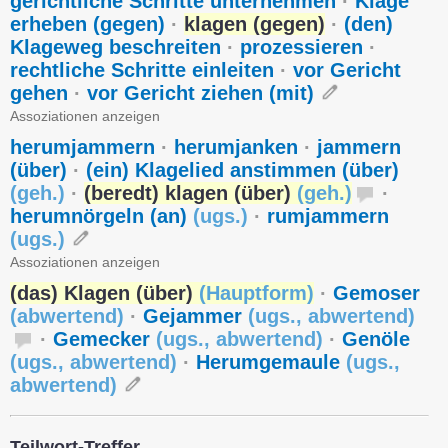
gerichtliche Schritte unternehmen
·
Klage
erheben (gegen)
·
klagen (gegen)
·
(den)
Klageweg beschreiten
·
prozessieren
·
rechtliche Schritte einleiten
·
vor Gericht
gehen
·
vor Gericht ziehen (mit)
Assoziationen anzeigen
herumjammern
·
herumjanken
·
jammern
(über)
·
(ein) Klagelied anstimmen (über)
(
geh.
)
·
(beredt) klagen (über)
(
geh.
)
·
herumnörgeln (an)
(
ugs.
)
·
rumjammern
(
ugs.
)
Assoziationen anzeigen
(das) Klagen (über)
(
Hauptform
)
·
Gemoser
(
abwertend
)
·
Gejammer
(
ugs.
,
abwertend
)
·
Gemecker
(
ugs.
,
abwertend
)
·
Genöle
(
ugs.
,
abwertend
)
·
Herumgemaule
(
ugs.
,
abwertend
)
Teilwort-Treffer