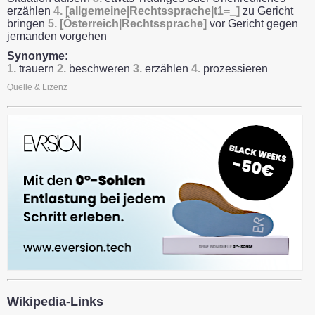
erzählen
4.
[allgemeine|Rechtssprache|t1=_]
zu Gericht
bringen
5.
[Österreich|Rechtssprache]
vor Gericht gegen
jemanden vorgehen
Synonyme:
1.
trauern
2.
beschweren
3.
erzählen
4.
prozessieren
Quelle & Lizenz
Wikipedia-Links