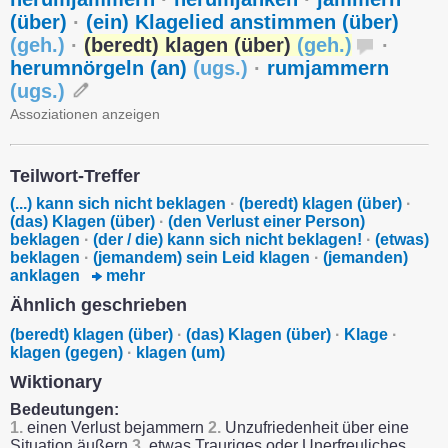
(über)
·
(ein) Klagelied anstimmen (über)
(
geh.
)
·
(beredt) klagen (über)
(
geh.
)
·
herumnörgeln (an)
(
ugs.
)
·
rumjammern
(
ugs.
)
Assoziationen anzeigen
Teilwort-Treffer
(...) kann sich nicht beklagen
·
(beredt) klagen (über)
·
(das) Klagen (über)
·
(den Verlust einer Person)
beklagen
·
(der / die) kann sich nicht beklagen!
·
(etwas)
beklagen
·
(jemandem) sein Leid klagen
·
(jemanden)
anklagen
mehr
Ähnlich geschrieben
(beredt) klagen (über)
·
(das) Klagen (über)
·
Klage
·
klagen (gegen)
·
klagen (um)
Wiktionary
Bedeutungen:
1.
einen Verlust bejammern
2.
Unzufriedenheit über eine
Situation äußern
3.
etwas Trauriges oder Unerfreuliches