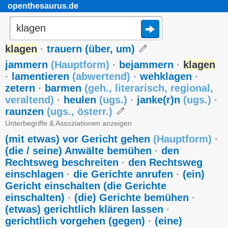
openthesaurus.de
klagen
·
trauern (über, um)
jammern
(
Hauptform
)
·
bejammern
·
klagen
·
lamentieren
(
abwertend
)
·
wehklagen
·
zetern
·
barmen
(
geh.
,
literarisch
,
regional
,
veraltend
)
·
heulen
(
ugs.
)
·
janke(r)n
(
ugs.
)
·
raunzen
(
ugs.
,
österr.
)
Unterbegriffe & Assoziationen anzeigen
(mit etwas) vor Gericht gehen
(
Hauptform
)
·
(die / seine) Anwälte bemühen
·
den
Rechtsweg beschreiten
·
den Rechtsweg
einschlagen
·
die Gerichte anrufen
·
(ein)
Gericht einschalten (die Gerichte
einschalten)
·
(die) Gerichte bemühen
·
(etwas) gerichtlich klären lassen
·
gerichtlich vorgehen (gegen)
·
(eine)