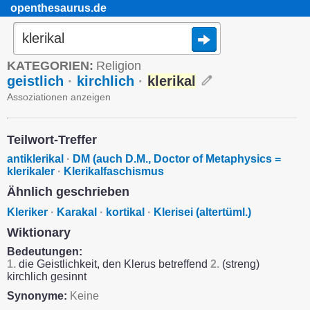
openthesaurus.de
KATEGORIEN:
Religion
geistlich
·
kirchlich
·
klerikal
Assoziationen anzeigen
Teilwort-Treffer
antiklerikal
·
DM (auch D.M., Doctor of Metaphysics =
klerikaler
·
Klerikalfaschismus
Ähnlich geschrieben
Kleriker
·
Karakal
·
kortikal
·
Klerisei (altertüml.)
Wiktionary
Bedeutungen:
1.
die Geistlichkeit, den Klerus betreffend
2.
(streng)
kirchlich gesinnt
Synonyme:
Keine