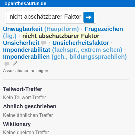
openthesaurus.de
Unwägbarkeit
(
Hauptform
)
·
Fragezeichen
(
fig.
)
·
nicht abschätzbarer Faktor
·
Unsicherheit
·
Unsicherheitsfaktor
·
Imponderabilität
(
fachspr.
,
extrem selten
)
·
Imponderabilien
(
geh.
,
bildungssprachlich
)
Assoziationen anzeigen
Teilwort-Treffer
Kein Teilwort-Treffer
Ähnlich geschrieben
Keine ähnlichen Treffer
Wiktionary
Keine direkten Treffer