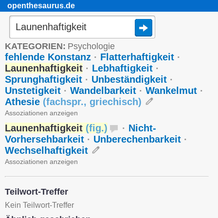
openthesaurus.de
KATEGORIEN:
Psychologie
fehlende Konstanz
·
Flatterhaftigkeit
·
Launenhaftigkeit
·
Lebhaftigkeit
·
Sprunghaftigkeit
·
Unbeständigkeit
·
Unstetigkeit
·
Wandelbarkeit
·
Wankelmut
·
Athesie
(
fachspr.
,
griechisch
)
Assoziationen anzeigen
Launenhaftigkeit
(
fig.
)
·
Nicht-
Vorhersehbarkeit
·
Unberechenbarkeit
·
Wechselhaftigkeit
Assoziationen anzeigen
Teilwort-Treffer
Kein Teilwort-Treffer