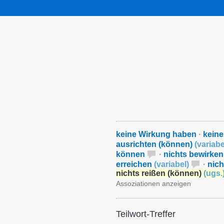
keine Wirkung haben
·
keine
ausrichten (können)
(
variabe
können
·
nichts bewirken
erreichen
(
variabel
)
·
nich
nichts reißen (können)
(
ugs.
Assoziationen anzeigen
Teilwort-Treffer