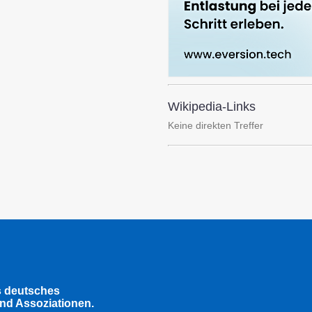
Wikipedia-Links
Keine direkten Treffer
s deutsches
nd Assoziationen.