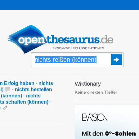
SYNONYME UND ASSOZIATIONEN
n Erfolg haben
·
nichts
Wiktionary
l
)
·
nichts bestellen
Keine direkten Treffer
 (können)
·
nichts
ts schaffen (können)
·
)