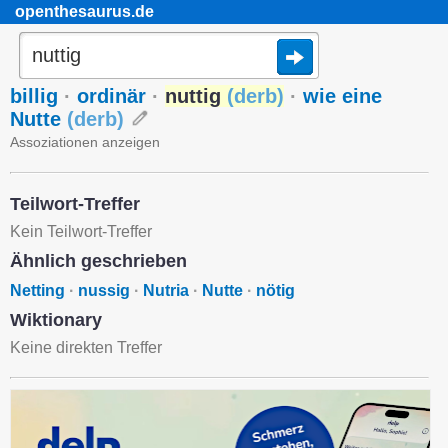
openthesaurus.de
billig
·
ordinär
·
nuttig
(
derb
)
·
wie eine
Nutte
(
derb
)
Assoziationen anzeigen
Teilwort-Treffer
Kein Teilwort-Treffer
Ähnlich geschrieben
Netting
·
nussig
·
Nutria
·
Nutte
·
nötig
Wiktionary
Keine direkten Treffer