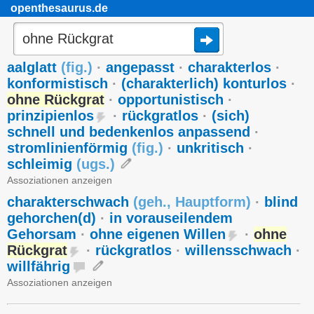
openthesaurus.de
aalglatt
(
fig.
)
·
angepasst
·
charakterlos
·
konformistisch
·
(charakterlich) konturlos
·
ohne Rückgrat
·
opportunistisch
·
prinzipienlos
·
rückgratlos
·
(sich)
schnell und bedenkenlos anpassend
·
stromlinienförmig
(
fig.
)
·
unkritisch
·
schleimig
(
ugs.
)
Assoziationen anzeigen
charakterschwach
(
geh.
,
Hauptform
)
·
blind
gehorchen(d)
·
in vorauseilendem
Gehorsam
·
ohne eigenen Willen
·
ohne
Rückgrat
·
rückgratlos
·
willensschwach
·
willfährig
Assoziationen anzeigen