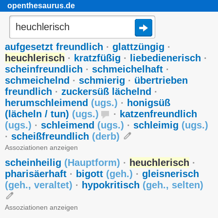
openthesaurus.de
aufgesetzt freundlich
·
glattzüngig
·
heuchlerisch
·
kratzfüßig
·
liebedienerisch
·
scheinfreundlich
·
schmeichelhaft
·
schmeichelnd
·
schmierig
·
übertrieben
freundlich
·
zuckersüß lächelnd
·
herumschleimend
(
ugs.
)
·
honigsüß
(lächeln / tun)
(
ugs.
)
·
katzenfreundlich
(
ugs.
)
·
schleimend
(
ugs.
)
·
schleimig
(
ugs.
)
·
scheißfreundlich
(
derb
)
Assoziationen anzeigen
scheinheilig
(
Hauptform
)
·
heuchlerisch
·
pharisäerhaft
·
bigott
(
geh.
)
·
gleisnerisch
(
geh.
,
veraltet
)
·
hypokritisch
(
geh.
,
selten
)
Assoziationen anzeigen