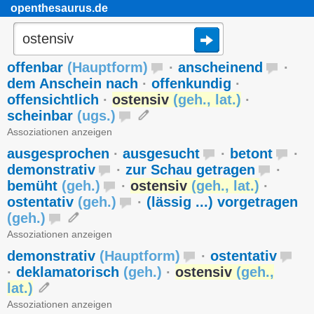
openthesaurus.de
offenbar
(
Hauptform
)
·
anscheinend
·
dem Anschein nach
·
offenkundig
·
offensichtlich
·
ostensiv
(
geh.
,
lat.
)
·
scheinbar
(
ugs.
)
Assoziationen anzeigen
ausgesprochen
·
ausgesucht
·
betont
·
demonstrativ
·
zur Schau getragen
·
bemüht
(
geh.
)
·
ostensiv
(
geh.
,
lat.
)
·
ostentativ
(
geh.
)
·
(lässig ...) vorgetragen
(
geh.
)
Assoziationen anzeigen
demonstrativ
(
Hauptform
)
·
ostentativ
·
deklamatorisch
(
geh.
)
·
ostensiv
(
geh.
,
lat.
)
Assoziationen anzeigen