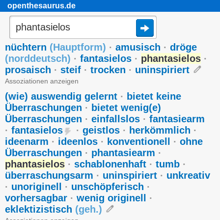
openthesaurus.de
nüchtern
(
Hauptform
)
·
amusisch
·
dröge
(
norddeutsch
)
·
fantasielos
·
phantasielos
·
prosaisch
·
steif
·
trocken
·
uninspiriert
Assoziationen anzeigen
(wie) auswendig gelernt
·
bietet keine
Überraschungen
·
bietet wenig(e)
Überraschungen
·
einfallslos
·
fantasiearm
·
fantasielos
·
geistlos
·
herkömmlich
·
ideenarm
·
ideenlos
·
konventionell
·
ohne
Überraschungen
·
phantasiearm
·
phantasielos
·
schablonenhaft
·
tumb
·
überraschungsarm
·
uninspiriert
·
unkreativ
·
unoriginell
·
unschöpferisch
·
vorhersagbar
·
wenig originell
·
eklektizistisch
(
geh.
)