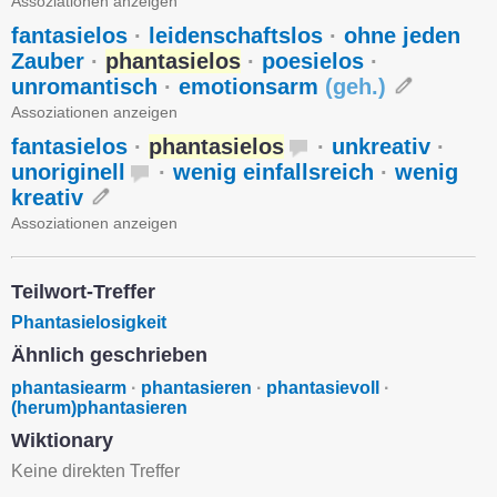
Assoziationen anzeigen
fantasielos
·
leidenschaftslos
·
ohne jeden
Zauber
·
phantasielos
·
poesielos
·
unromantisch
·
emotionsarm
(
geh.
)
Assoziationen anzeigen
fantasielos
·
phantasielos
·
unkreativ
·
unoriginell
·
wenig einfallsreich
·
wenig
kreativ
Assoziationen anzeigen
Teilwort-Treffer
Phantasielosigkeit
Ähnlich geschrieben
phantasiearm
·
phantasieren
·
phantasievoll
·
(herum)phantasieren
Wiktionary
Keine direkten Treffer