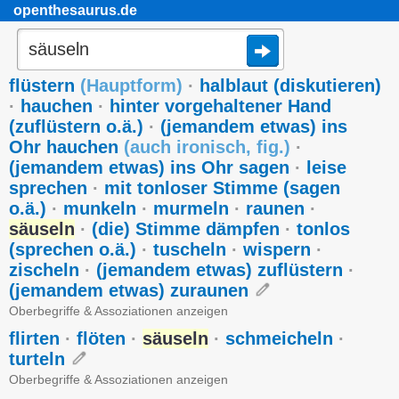
openthesaurus.de
flüstern
(
Hauptform
)
·
halblaut (diskutieren)
·
hauchen
·
hinter vorgehaltener Hand
(zuflüstern o.ä.)
·
(jemandem etwas) ins
Ohr hauchen
(
auch ironisch
,
fig.
)
·
(jemandem etwas) ins Ohr sagen
·
leise
sprechen
·
mit tonloser Stimme (sagen
o.ä.)
·
munkeln
·
murmeln
·
raunen
·
säuseln
·
(die) Stimme dämpfen
·
tonlos
(sprechen o.ä.)
·
tuscheln
·
wispern
·
zischeln
·
(jemandem etwas) zuflüstern
·
(jemandem etwas) zuraunen
Oberbegriffe & Assoziationen anzeigen
flirten
·
flöten
·
säuseln
·
schmeicheln
·
turteln
Oberbegriffe & Assoziationen anzeigen