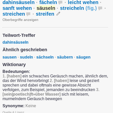
dahinsäuseln
·
fächeln
·
leicht wehen
·
sanft wehen
·
säuseln
·
streicheln
(
fig.
)
·
streichen
·
streifen
Oberbegriffe anzeigen
Teilwort-Treffer
dahinsäuseln
Ähnlich geschrieben
sausen
·
sudeln
·
sächseln
·
säubern
·
säugen
Wiktionary
Bedeutungen:
1.
[haben]
ein schwaches Geräusch machen, ähnlich dem,
das der Wind hervorbringt
2.
[haben]
leise und geziert
sprechen und dabei oftmals eine gewisse Absicht
verfolgen, zum Beispiel, jemanden zu beeindrucken
3.
[sein|poetisch|ft=über Wasser]
sich mit leisem,
murmelndem Geräusch bewegen
Synonyme:
Keine
Quelle & Lizenz