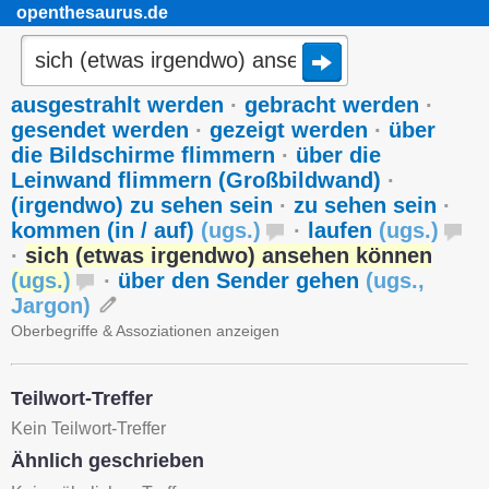
openthesaurus.de
ausgestrahlt werden
·
gebracht werden
·
gesendet werden
·
gezeigt werden
·
über
die Bildschirme flimmern
·
über die
Leinwand flimmern (Großbildwand)
·
(irgendwo) zu sehen sein
·
zu sehen sein
·
kommen (in / auf)
(
ugs.
)
·
laufen
(
ugs.
)
·
sich (etwas irgendwo) ansehen können
(
ugs.
)
·
über den Sender gehen
(
ugs.
,
Jargon
)
Oberbegriffe & Assoziationen anzeigen
Teilwort-Treffer
Kein Teilwort-Treffer
Ähnlich geschrieben