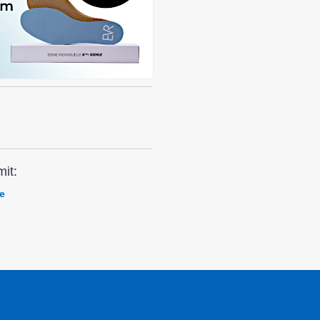
it:
e