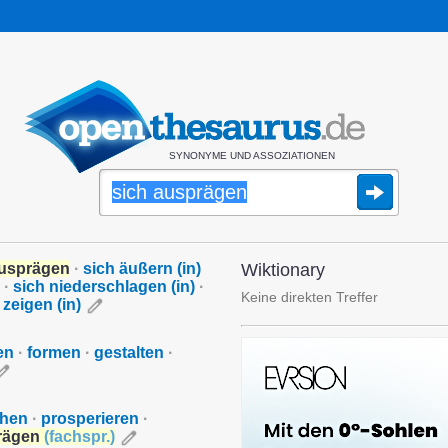
SYNONYME UND ASSOZIATIONEN
ausprägen
·
sich äußern (in)
Wiktionary
·
sich niederschlagen (in)
·
Keine direkten Treffer
 zeigen (in)
en
·
formen
·
gestalten
·
ihen
·
prosperieren
·
rägen
(
fachspr.
)