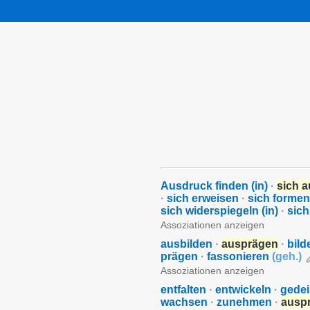
Ausdruck finden (in)
·
sich 
·
sich erweisen
·
sich formen
sich widerspiegeln (in)
·
sich
Assoziationen anzeigen
ausbilden
·
ausprägen
·
bild
prägen
·
fassonieren
(
geh.
)
Assoziationen anzeigen
entfalten
·
entwickeln
·
gede
wachsen
·
zunehmen
·
ausp