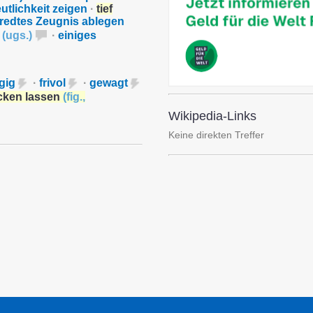
eutlichkeit zeigen
·
tief
eredtes Zeugnis ablegen
n
(
ugs.
)
·
einiges
gig
·
frivol
·
gewagt
licken lassen
(
fig.
,
Wikipedia-Links
Keine direkten Treffer