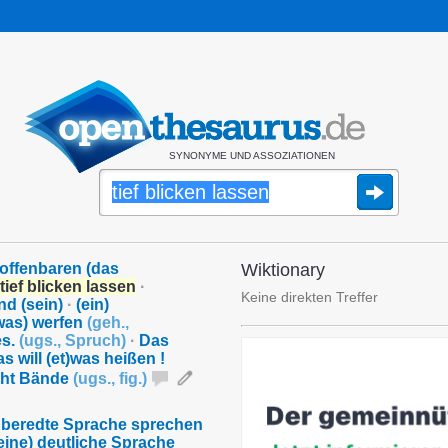
SYNONYME UND ASSOZIATIONEN
 offenbaren (das
Wiktionary
tief blicken lassen
·
Keine direkten Treffer
nd (sein)
·
(ein)
was) werfen
(
geh.
,
es.
(
ugs.
,
Spruch
)
·
Das
s will (et)was heißen !
icht Bände
(
ugs.
,
fig.
)
) beredte Sprache sprechen
eine) deutliche Sprache