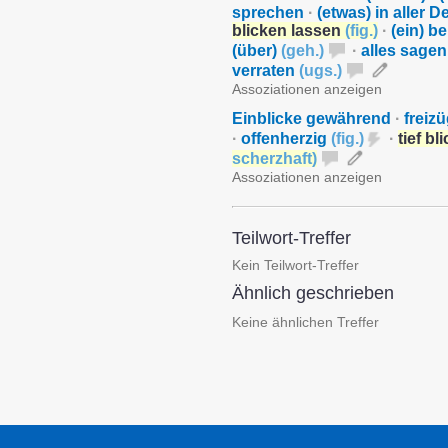
sprechen
·
(etwas) in aller D
blicken lassen
(
fig.
)
·
(ein) b
(über)
(
geh.
)
·
alles sage
verraten
(
ugs.
)
Assoziationen anzeigen
Einblicke gewährend
·
freizü
·
offenherzig
(
fig.
)
·
tief b
scherzhaft
)
Assoziationen anzeigen
Teilwort-Treffer
Kein Teilwort-Treffer
Ähnlich geschrieben
Keine ähnlichen Treffer