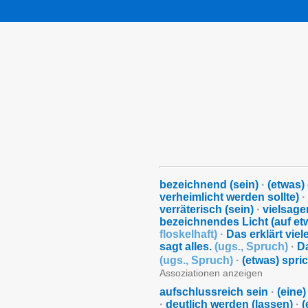
bezeichnend (sein)
·
(etwas)
verheimlicht werden sollte)
·
verräterisch (sein)
·
vielsage
bezeichnendes Licht (auf et
floskelhaft
)
·
Das erklärt viel
sagt alles.
(
ugs.
,
Spruch
)
·
Da
(
ugs.
,
Spruch
)
·
(etwas) spr
Assoziationen anzeigen
aufschlussreich sein
·
(eine
·
deutlich werden (lassen)
·
(