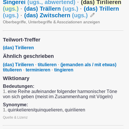
Singerei
(
ugs.
,
abwertend
)
·
(das) Tirilieren
(
ugs.
)
·
(das) Trällern
(
ugs.
)
·
(das) Trillern
(
ugs.
)
·
(das) Zwitschern
(
ugs.
)
Oberbegriffe, Unterbegriffe & Assoziationen anzeigen
Teilwort-Treffer
(das) Tirilieren
Ähnlich geschrieben
(das) Tirilieren
·
titulieren
·
(jemanden als / mit etwas)
titulieren
·
terminieren
·
tingieren
Wiktionary
Bedeutungen:
1.
eine Reihe aufeinander folgender harmonischer Töne
von sich geben (meist im Zusammenhang mit Vögeln)
Synonyme:
1.
quinkelieren/quinquelieren, quirilieren
Quelle & Lizenz