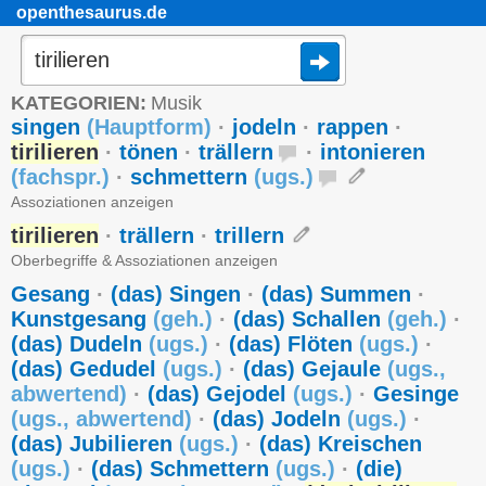
openthesaurus.de
KATEGORIEN:
Musik
singen
(
Hauptform
)
·
jodeln
·
rappen
·
tirilieren
·
tönen
·
trällern
·
intonieren
(
fachspr.
)
·
schmettern
(
ugs.
)
Assoziationen anzeigen
tirilieren
·
trällern
·
trillern
Oberbegriffe & Assoziationen anzeigen
Gesang
·
(das) Singen
·
(das) Summen
·
Kunstgesang
(
geh.
)
·
(das) Schallen
(
geh.
)
·
(das) Dudeln
(
ugs.
)
·
(das) Flöten
(
ugs.
)
·
(das) Gedudel
(
ugs.
)
·
(das) Gejaule
(
ugs.
,
abwertend
)
·
(das) Gejodel
(
ugs.
)
·
Gesinge
(
ugs.
,
abwertend
)
·
(das) Jodeln
(
ugs.
)
·
(das) Jubilieren
(
ugs.
)
·
(das) Kreischen
(
ugs.
)
·
(das) Schmettern
(
ugs.
)
·
(die)