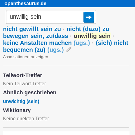
openthesaurus.de
nicht gewillt sein zu
·
nicht (dazu) zu
bewegen sein, zu/dass
·
unwillig sein
·
keine Anstalten machen
(
ugs.
)
·
(sich) nicht
bequemen (zu)
(
ugs.
)
Assoziationen anzeigen
Teilwort-Treffer
Kein Teilwort-Treffer
Ähnlich geschrieben
unwichtig (sein)
Wiktionary
Keine direkten Treffer