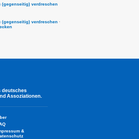
) (gegenseitig) verdreschen
) (gegenseitig) verdreschen
·
recken
s deutsches
nd Assoziationen.
ber
AQ
mpressum &
atenschutz