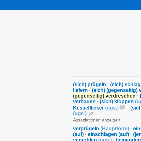
(sich) prügeln
·
(sich) schla
liefern
·
(sich) (gegenseitig)
(gegenseitig) verdreschen
·
verhauen
·
(sich) kloppen
(
u
Kesselflicker
(
ugs.
)
·
(sic
(
ugs.
)
Assoziationen anzeigen
verprügeln
(
Hauptform
)
·
ein
(auf)
·
einschlagen (auf)
·
(je
versohlen
(
ugs.
)
·
(jemandem