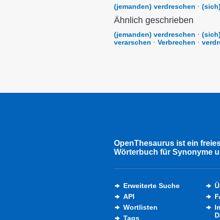
(jemanden) verdreschen
·
(sich
Ähnlich geschrieben
(jemanden) verdreschen
·
(sich
verarschen
·
Verbrechen
·
verd
OpenThesaurus ist ein freie
Wörterbuch für Synonyme u
Erweiterte Suche
Ü
API
F
Wortlisten
I
D
Tags