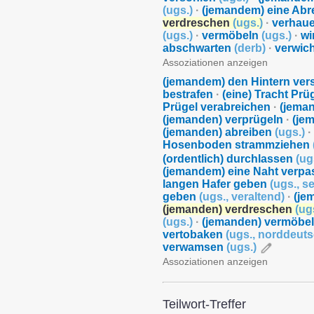
(
ugs.
)
·
(jemandem) eine Ab
verdreschen
(
ugs.
)
·
verhau
(
ugs.
)
·
vermöbeln
(
ugs.
)
·
wi
abschwarten
(
derb
)
·
verwic
Assoziationen anzeigen
(jemandem) den Hintern ver
bestrafen
·
(eine) Tracht Prü
Prügel verabreichen
·
(jeman
(jemanden) verprügeln
·
(je
(jemanden) abreiben
(
ugs.
)
·
Hosenboden strammziehen
(ordentlich) durchlassen
(
ug
(jemandem) eine Naht verp
langen Hafer geben
(
ugs.
,
se
geben
(
ugs.
,
veraltend
)
·
(je
(jemanden) verdreschen
(
ug
(
ugs.
)
·
(jemanden) vermöbe
vertobaken
(
ugs.
,
norddeut
verwamsen
(
ugs.
)
Assoziationen anzeigen
Teilwort-Treffer