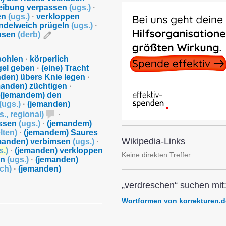
reibung verpassen
(
ugs.
)
·
en
(
ugs.
)
·
verkloppen
ndelweich prügeln
(
ugs.
)
·
hsen
(
derb
)
sohlen
·
körperlich
gel geben
·
(eine) Tracht
den) übers Knie legen
·
manden) züchtigen
·
(jemandem) den
(
ugs.
)
·
(jemanden)
s.
,
regional
)
·
assen
(
ugs.
)
·
(jemandem)
lten
)
·
(jemandem) Saures
Wikipedia-Links
manden) verbimsen
(
ugs.
)
·
s.
)
·
(jemanden) verkloppen
Keine direkten Treffer
ln
(
ugs.
)
·
(jemanden)
sch
)
·
(jemanden)
„verdreschen“ suchen mit
Wortformen von korrekturen.d