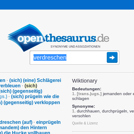
SYNONYME UND ASSOZIATIONEN
gen
·
(sich) (eine) Schlägerei
Wiktionary
 verbleuen
·
(sich)
Bedeutungen:
(sich) (gegenseitig)
1.
[trans.|ugs.]
jemanden oder ei
gs.
)
·
(sich) prügeln wie die
schlagen
h) (gegenseitig) verkloppen
Synonyme:
1.
durchhauen, durchprügeln, ve
versohlen
dreschen (auf)
·
einprügeln
Quelle & Lizenz
mandem) den Hintern
) die Hucke vollhauen