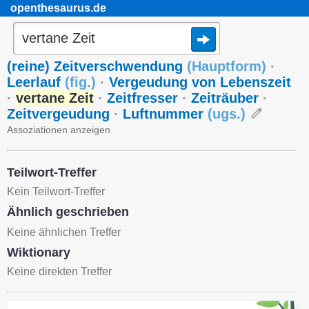
openthesaurus.de
(reine) Zeitverschwendung
(
Hauptform
)
·
Leerlauf
(
fig.
)
·
Vergeudung von Lebenszeit
·
vertane Zeit
·
Zeitfresser
·
Zeiträuber
·
Zeitvergeudung
·
Luftnummer
(
ugs.
)
Assoziationen anzeigen
Teilwort-Treffer
Kein Teilwort-Treffer
Ähnlich geschrieben
Keine ähnlichen Treffer
Wiktionary
Keine direkten Treffer