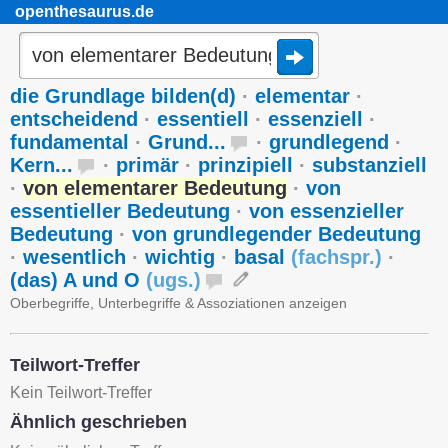
openthesaurus.de
die Grundlage bilden(d)
·
elementar
·
entscheidend
·
essentiell
·
essenziell
·
fundamental
·
Grund...
·
grundlegend
·
Kern...
·
primär
·
prinzipiell
·
substanziell
·
von elementarer Bedeutung
·
von
essentieller Bedeutung
·
von essenzieller
Bedeutung
·
von grundlegender Bedeutung
·
wesentlich
·
wichtig
·
basal
(
fachspr.
)
·
(das) A und O
(
ugs.
)
Oberbegriffe, Unterbegriffe & Assoziationen anzeigen
Teilwort-Treffer
Kein Teilwort-Treffer
Ähnlich geschrieben