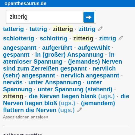
openthesaurus.de
tatterig
·
tattrig
·
zitterig
·
zittrig
schlotterig
·
schlottrig
·
zitterig
·
zittrig
angespannt
·
aufgerührt
·
aufgewühlt
·
gespannt
·
in (großer) Anspannung
·
in
atemloser Spannung
·
(jemandes) Nerven
sind zum Zerreißen gespannt
·
nervlich
(sehr) angespannt
·
nervlich angespannt
·
nervös
·
unter Anspannung
·
unter
Spannung
·
unter Spannung (stehend)
·
zitterig
·
die Nerven liegen blank
(
ugs.
)
·
die
Nerven liegen bloß
(
ugs.
)
·
(jemandem)
flattern die Nerven
(
ugs.
)
Assoziationen anzeigen