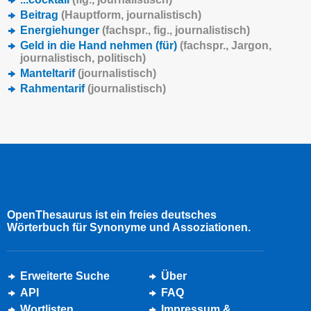
Beitrag
(
Hauptform
, journalistisch)
Energiehunger
(
fachspr.
,
fig.
, journalistisch)
Geld in die Hand nehmen (für)
(
fachspr.
, Jargon,
journalistisch, politisch)
Manteltarif
(journalistisch)
Rahmentarif
(journalistisch)
OpenThesaurus ist ein freies deutsches
Wörterbuch für Synonyme und Assoziationen.
Erweiterte Suche
Über
API
FAQ
Wortlisten
Impressum &