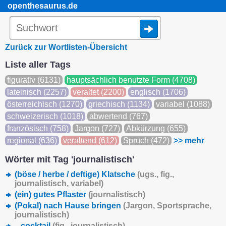
openthesaurus.de
Zurück zur Wortlisten-Übersicht
Liste aller Tags
figurativ (6131)
hauptsächlich benutzte Form (4708)
lateinisch (2257)
veraltet (2200)
englisch (1706)
österreichisch (1270)
griechisch (1134)
variabel (1088)
schweizerisch (1018)
abwertend (767)
französisch (758)
Jargon (727)
Abkürzung (655)
regional (636)
veraltend (612)
Spruch (472)
>> mehr
Wörter mit Tag 'journalistisch'
(böse / herbe / deftige) Klatsche
(
ugs.
,
fig.
,
journalistisch, variabel)
(ein) gutes Pflaster
(journalistisch)
(Pokal) nach Hause bringen
(Jargon, Sportsprache,
journalistisch)
...cocktail
(
fig.
, journalistisch)