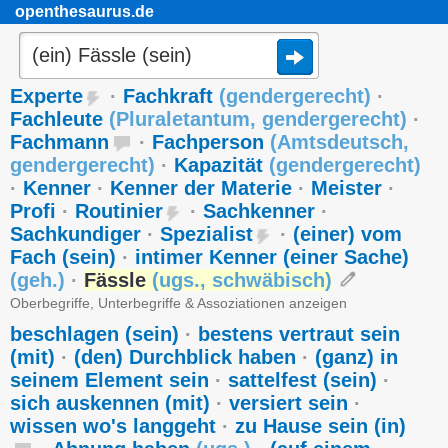
openthesaurus.de
Experte
·
Fachkraft
(
gendergerecht
)
·
Fachleute
(
Pluraletantum
,
gendergerecht
)
·
Fachmann
·
Fachperson
(
Amtsdeutsch
,
gendergerecht
)
·
Kapazität
(
gendergerecht
)
·
Kenner
·
Kenner der Materie
·
Meister
·
Profi
·
Routinier
·
Sachkenner
·
Sachkundiger
·
Spezialist
·
(einer) vom
Fach (sein)
·
intimer Kenner (einer Sache)
(
geh.
)
·
Fässle
(
ugs.
,
schwäbisch
)
Oberbegriffe, Unterbegriffe & Assoziationen anzeigen
beschlagen (sein)
·
bestens vertraut sein
(mit)
·
(den) Durchblick haben
·
(ganz) in
seinem Element sein
·
sattelfest (sein)
·
sich auskennen (mit)
·
versiert sein
·
wissen wo's langgeht
·
zu Hause sein (in)