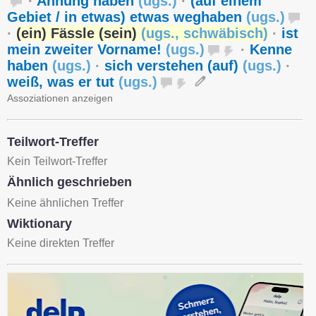
·
Ahnung haben
(
ugs.
)
·
(auf einem
Gebiet / in etwas) etwas weghaben
(
ugs.
)
·
(ein) Fässle (sein)
(
ugs.
,
schwäbisch
)
·
ist
mein zweiter Vorname!
(
ugs.
)
·
Kenne
haben
(
ugs.
)
·
sich verstehen (auf)
(
ugs.
)
·
weiß, was er tut
(
ugs.
)
Assoziationen anzeigen
Teilwort-Treffer
Kein Teilwort-Treffer
Ähnlich geschrieben
Keine ähnlichen Treffer
Wiktionary
Keine direkten Treffer