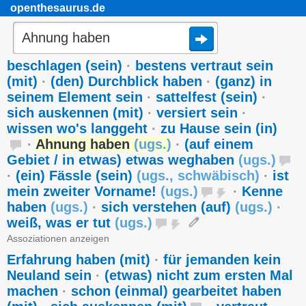
openthesaurus.de
beschlagen (sein)
·
bestens vertraut sein
(mit)
·
(den) Durchblick haben
·
(ganz) in
seinem Element sein
·
sattelfest (sein)
·
sich auskennen (mit)
·
versiert sein
·
wissen wo's langgeht
·
zu Hause sein (in)
·
Ahnung haben
(
ugs.
)
·
(auf einem
Gebiet / in etwas) etwas weghaben
(
ugs.
)
·
(ein) Fässle (sein)
(
ugs.
,
schwäbisch
)
·
ist
mein zweiter Vorname!
(
ugs.
)
·
Kenne
haben
(
ugs.
)
·
sich verstehen (auf)
(
ugs.
)
·
weiß, was er tut
(
ugs.
)
Assoziationen anzeigen
Erfahrung haben (mit)
·
für jemanden kein
Neuland sein
·
(etwas) nicht zum ersten Mal
machen
·
schon (einmal) gearbeitet haben