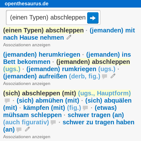
openthesaurus.de
(einen Typen) abschleppen
·
(jemanden) mit
nach Hause nehmen
Assoziationen anzeigen
(jemanden) herumkriegen
·
(jemanden) ins
Bett bekommen
·
(jemanden) abschleppen
(
ugs.
)
·
(jemanden) rumkriegen
(
ugs.
)
·
(jemanden) aufreißen
(
derb
,
fig.
)
Assoziationen anzeigen
(sich) abschleppen (mit)
(
ugs.
,
Hauptform
)
·
(sich) abmühen (mit)
·
(sich) abquälen
(mit)
·
kämpfen (mit)
(
fig.
)
·
(etwas)
mühsam schleppen
·
schwer tragen (an)
(
auch figurativ
)
·
schwer zu tragen haben
(an)
Assoziationen anzeigen