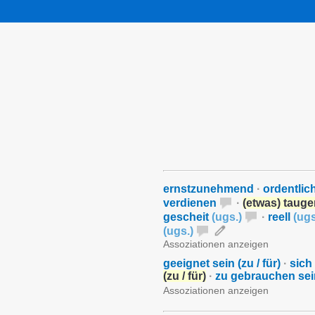
ernstzunehmend
·
ordentlic
verdienen
·
(etwas) taug
gescheit
(
ugs.
)
·
reell
(
ugs
(
ugs.
)
Assoziationen anzeigen
geeignet sein (zu / für)
·
sich
(zu / für)
·
zu gebrauchen sei
Assoziationen anzeigen