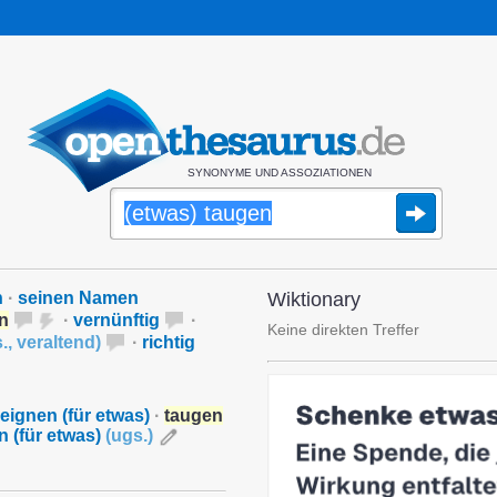
SYNONYME UND ASSOZIATIONEN
h
·
seinen Namen
Wiktionary
en
·
vernünftig
·
Keine direkten Treffer
.
,
veraltend
)
·
richtig
 eignen (für etwas)
·
taugen
n (für etwas)
(
ugs.
)