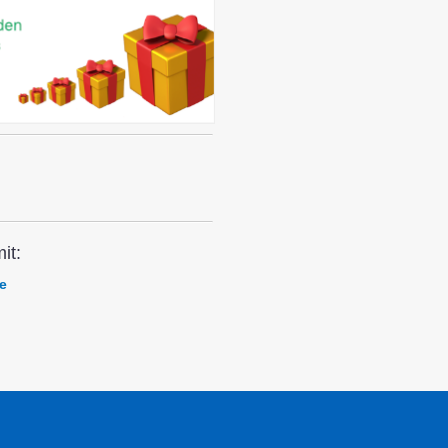
it:
e