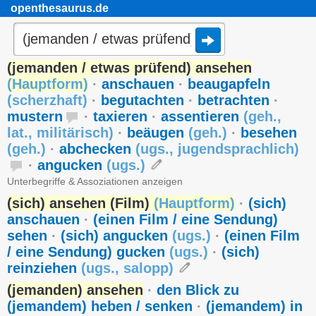
openthesaurus.de
(jemanden / etwas prüfend) ansehen
(
Hauptform
)
·
anschauen
·
beaugapfeln
(
scherzhaft
)
·
begutachten
·
betrachten
·
mustern
·
taxieren
·
assentieren
(
geh.
,
lat.
,
militärisch
)
·
beäugen
(
geh.
)
·
besehen
(
geh.
)
·
abchecken
(
ugs.
,
jugendsprachlich
)
·
angucken
(
ugs.
)
Unterbegriffe & Assoziationen anzeigen
(sich) ansehen (Film)
(
Hauptform
)
·
(sich)
anschauen
·
(einen Film / eine Sendung)
sehen
·
(sich) angucken
(
ugs.
)
·
(einen Film
/ eine Sendung) gucken
(
ugs.
)
·
(sich)
reinziehen
(
ugs.
,
salopp
)
(jemanden) ansehen
·
den Blick zu
(jemandem) heben / senken
·
(jemandem) in