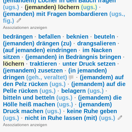
(jemandem) Löcher in den Bauch fragen
(
ugs.
)
·
(jemanden) löchern
(
ugs.
)
·
(jemanden) mit Fragen bombardieren
(
ugs.
,
fig.
)
Assoziationen anzeigen
bedrängen
·
befallen
·
beknien
·
beuteln
·
(jemanden) drängen (zu)
·
drangsalieren
·
(auf jemanden) eindringen
·
im Nacken
sitzen
·
(jemanden) in Bedrängnis bringen
·
löchern
·
traktieren
·
unter Druck setzen
·
(jemandem) zusetzen
·
(in jemanden)
dringen
(
geh.
,
veraltet
)
·
(jemandem) auf
den Pelz rücken
(
ugs.
)
·
(jemandem) auf die
Pelle rücken
(
ugs.
)
·
belagern
(
ugs.
)
·
bitteln und betteln
(
ugs.
)
·
(jemandem) die
Hölle heiß machen
(
ugs.
)
·
(jemandem)
Druck machen
(
ugs.
)
·
keine Ruhe geben
(
ugs.
)
·
nicht in Ruhe lassen (mit)
(
ugs.
)
Assoziationen anzeigen