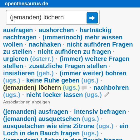
openthesaurus.de
ausfragen
·
aushorchen
·
hartnäckig
nachfragen
·
(immer/noch) mehr wissen
wollen
·
nachhaken
·
nicht aufhören Fragen
zu stellen
·
nicht aufhören zu fragen
·
urgieren
(
österr.
)
·
(immer) weitere Fragen
stellen
·
zusätzliche Fragen stellen
·
insistieren
(
geh.
)
·
(immer weiter) bohren
(
ugs.
)
·
keine Ruhe geben
(
ugs.
)
·
(jemanden) löchern
(
ugs.
)
·
nachbohren
(
ugs.
)
·
nicht locker lassen
(
ugs.
)
Assoziationen anzeigen
(jemanden) ausfragen
·
intensiv befragen
·
(jemanden) ausquetschen
(
ugs.
)
·
ausquetschen wie eine Zitrone
(
ugs.
)
·
ein
Loch in den Bauch fragen
(
ugs.
)
·