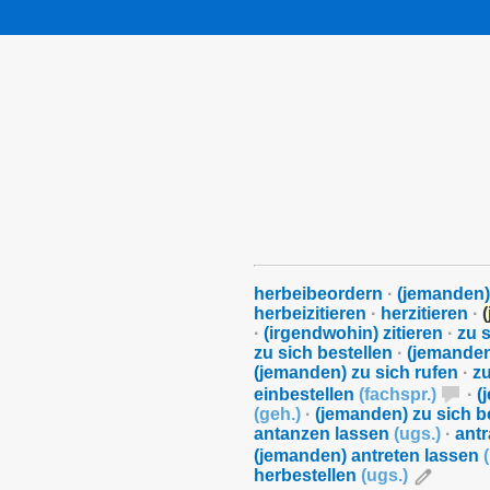
herbeibeordern
·
(jemanden
herbeizitieren
·
herzitieren
·
·
(irgendwohin) zitieren
·
zu 
zu sich bestellen
·
(jemanden
(jemanden) zu sich rufen
·
z
einbestellen
(
fachspr.
)
·
(
(
geh.
)
·
(jemanden) zu sich 
antanzen lassen
(
ugs.
)
·
ant
(jemanden) antreten lassen
(
herbestellen
(
ugs.
)