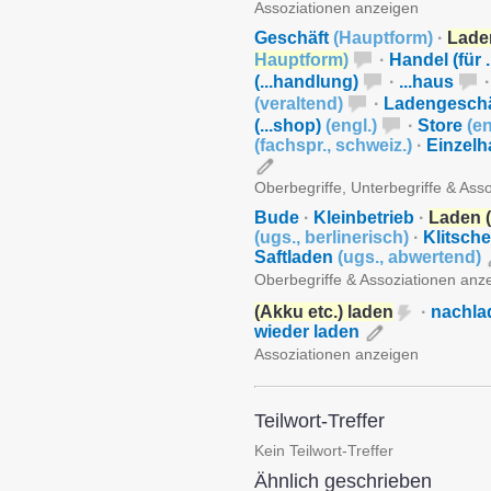
Assoziationen anzeigen
Geschäft
(
Hauptform
)
·
Laden
Hauptform
)
·
Handel (für ..
(...handlung)
·
...haus
·
(
veraltend
)
·
Ladengeschä
(...shop)
(
engl.
)
·
Store
(
en
(
fachspr.
,
schweiz.
)
·
Einzelh
Oberbegriffe, Unterbegriffe & Ass
Bude
·
Kleinbetrieb
·
Laden (
(
ugs.
,
berlinerisch
)
·
Klitsch
Saftladen
(
ugs.
,
abwertend
)
Oberbegriffe & Assoziationen anz
(Akku etc.) laden
·
nachla
wieder laden
Assoziationen anzeigen
Teilwort-Treffer
Kein Teilwort-Treffer
Ähnlich geschrieben