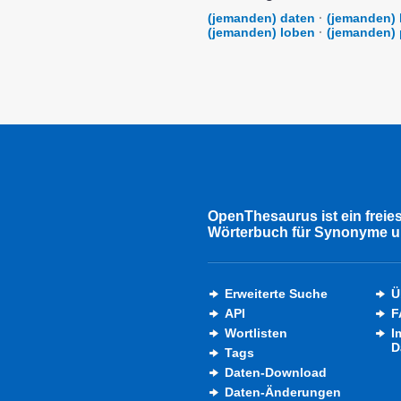
(jemanden) daten
·
(jemanden) 
(jemanden) loben
·
(jemanden) 
OpenThesaurus ist ein freie
Wörterbuch für Synonyme u
Erweiterte Suche
Ü
API
F
Wortlisten
I
D
Tags
Daten-Download
Daten-Änderungen